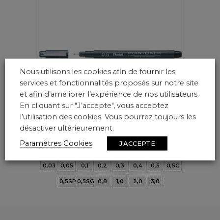
Nous utilisons les cookies afin de fournir les
services et fonctionnalités proposés sur notre site
et afin d’améliorer l’expérience de nos utilisateurs.
En cliquant sur "J’accepte", vous acceptez
l’utilisation des cookies. Vous pourrez toujours les
désactiver ultérieurement.
POINTLINER
Paramètres Cookies
J'ACCEPTE
Réf.
S20P
0,03
0,05
0,1
0,2
0,3
0,4
0,5
0,5G
0,5SP
0,5SG
0,8
1,0
2,0
3,0